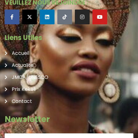
VEUILLEZ NOUS REJOINDRE :
Liens Utiles
Accueil
Actualite
JMCA/UNESCO
Prix Kekeli
Contact
Newsletter