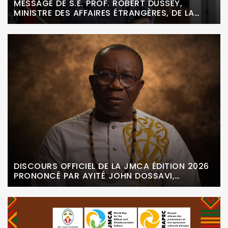
MESSAGE DE S.E. PROF. ROBERT DUSSEY,
MINISTRE DES AFFAIRES ÉTRANGÈRES, DE LA
COOPÉRATION, DE L’INTÉGRATION AFRICAINE ET
DES TOGOLAIS DE L’EXTÉRIEUR, À L’OCCASION
DE LA JOURNÉE MONDIALE DE LA CULTURE
AFRICAINE ET AFRODESCENDANTE
DISCOURS OFFICIEL DE LA JMCA ÉDITION 2026
PRONONCÉ PAR AYITÉ JOHN DOSSAVI,
INITIATEUR DE LA JMCA ET FONDATEUR DE
L’ONG RAPEC-JMCA