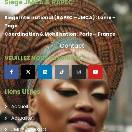
Siège JMCA & RAPEC
Siege International (RAPEC – JMCA) : Lome –
Togo
Coordination & Mobilisation : Paris – France
Contact
VEUILLEZ NOUS REJOINDRE :
Liens Utiles
Accueil
Actualite
JMCA/UNESCO