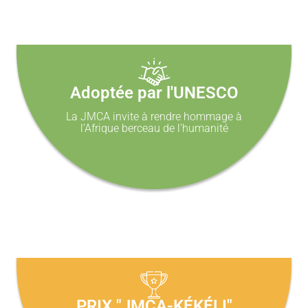
Adoptée par l'UNESCO
La JMCA invite à rendre hommage à
l’Afrique berceau de l’humanité
PRIX "JMCA-KÉKÉLI"