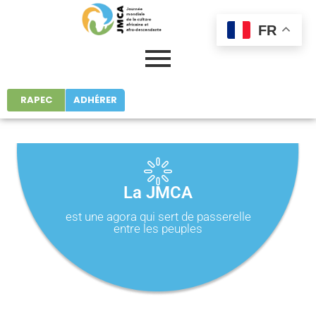
FR
RAPEC
ADHÉRER
La JMCA
est une agora qui sert de passerelle
entre les peuples