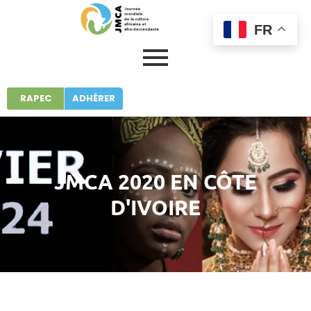
FR
RAPEC
ADHÉRER
JMCA 2020 EN CÔTE
D'IVOIRE