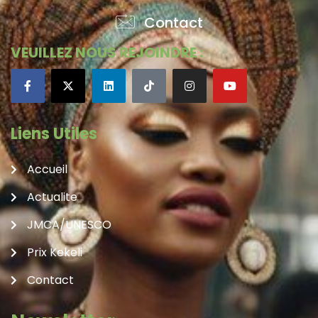
Contact
VEUILLEZ NOUS REJOINDRE :
Liens Utiles
Accueil
Actualite
JMCA/UNESCO
Prix Kekeli
Contact