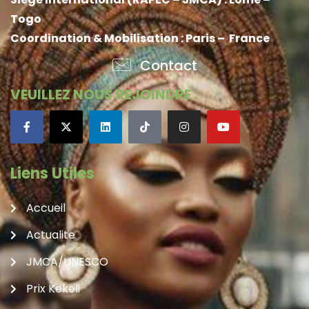
Togo
Coordination & Mobilisation : Paris – France
Contact
VEUILLEZ NOUS REJOINDRE :
Liens Utiles
Accueil
Actualite
JMCA/UNESCO
Prix Kekeli