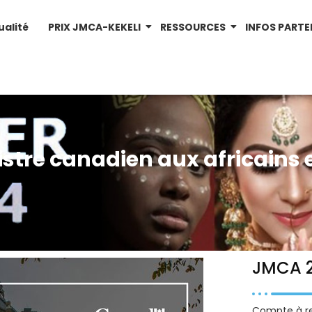
ualité
PRIX JMCA-KEKELI
RESSOURCES
INFOS PARTE
stre canadien aux africains e
JMCA 2
Compte à re