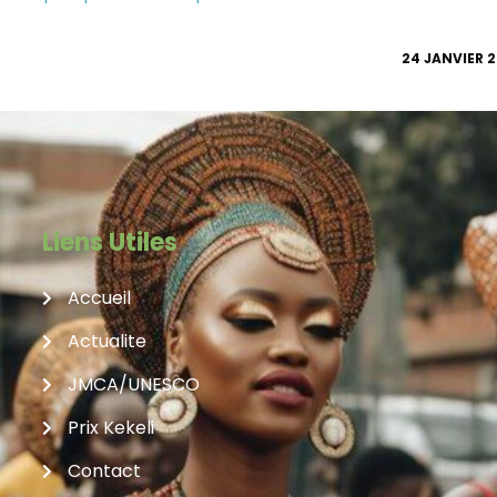
VIER 2016 LANCEMENT OFFICIEL DE LA JMCA À LOMÉ
24 JANVIE
- TOGO
Liens Utiles
Accueil
Actualite
JMCA/UNESCO
Prix Kekeli
Contact