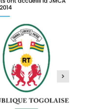
ts ont accueilli la JMCA
2014