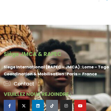
24 JANVIER 2019 CÉLÉBRATION DE LA JMCA À TUNIS -
24 JAN
TUNISIE
Siège JMCA & RAPEC
Siege International (RAPEC – JMCA) : Lome – Togo
Coordination & Mobilisation : Paris – France
Contact
VEUILLEZ NOUS REJOINDRE :