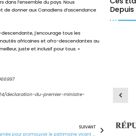
Ces Éta
oirs dans l’ensemble du pays. Nous
Depuis 
té et de donner aux Canadiens d’ascendance
ro-descendante, j’encourage tous les
unautés africaines et afro-descendantes au
lleur, juste et inclusif pour tous. »
966997
/24/declaration-du-premier-ministre-
SUIVANT
Une journée pour promouvoir le patrimoine vivant des cultures africaines et afro-descendantes