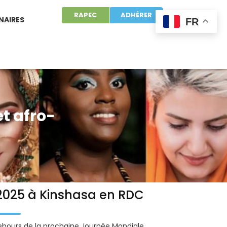
RAPEC
ADHÉRER
NAIRES
FR
t afro-
025 à Kinshasa en RDC
bours de la prochaine Journée Mondiale