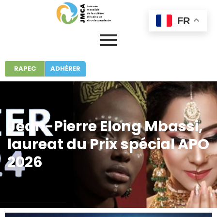
FR
RAPEC
ADHÉRER
Jean-Pierre Elong Mbassi,
laureat du Prix spécial APO
2026