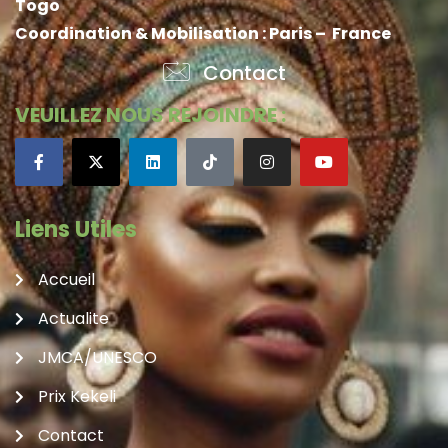
Togo
Coordination & Mobilisation : Paris – France
Contact
VEUILLEZ NOUS REJOINDRE :
Liens Utiles
Accueil
Actualite
JMCA/UNESCO
Prix Kekeli
Contact