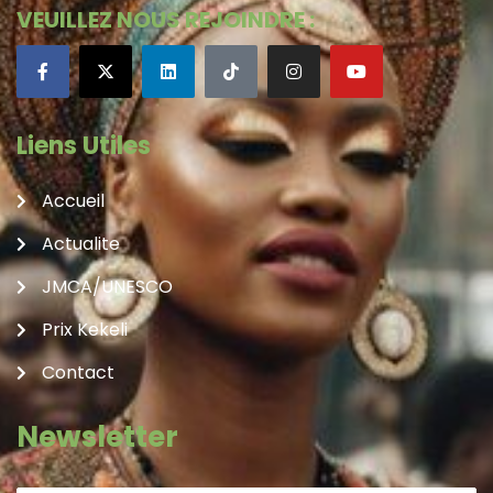
VEUILLEZ NOUS REJOINDRE :
Liens Utiles
Accueil
Actualite
JMCA/UNESCO
Prix Kekeli
Contact
Newsletter