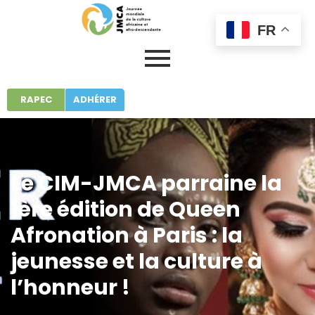
FR
RAPEC
ADHÉRER
Le CIM-JMCA parraine la
1ère édition de Queen
Afronation à Paris : la
jeunesse et la culture à
l’honneur !