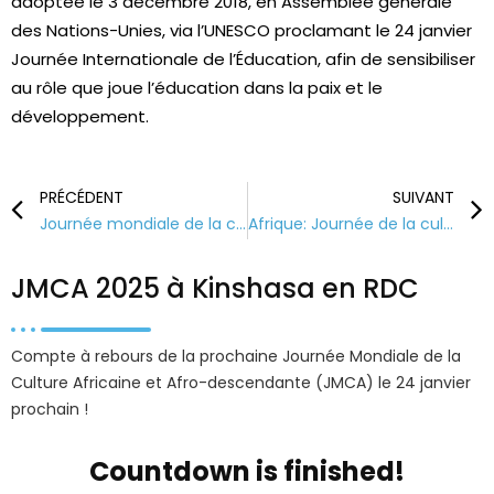
adoptée le 3 décembre 2018, en Assemblée générale
des Nations-Unies, via l’UNESCO proclamant le 24 janvier
Journée Internationale de l’Éducation, afin de sensibiliser
au rôle que joue l’éducation dans la paix et le
développement.
PRÉCÉDENT
SUIVANT
Journée mondiale de la culture africaine et afro-descendante: Adiaké accueille la 5e édition qui s’annonce palpitante
Afrique: Journée de la culture africaine et afro-descendante – Les deux Congo célèbrent ensemble la 5e édition
JMCA 2025 à Kinshasa en RDC
Compte à rebours de la prochaine Journée Mondiale de la
Culture Africaine et Afro-descendante (JMCA) le 24 janvier
prochain !
Countdown is finished!