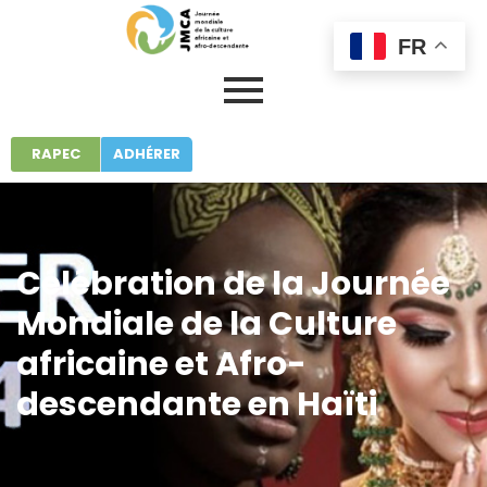
FR
RAPEC
ADHÉRER
Célébration de la Journée
Mondiale de la Culture
africaine et Afro-
descendante en Haïti