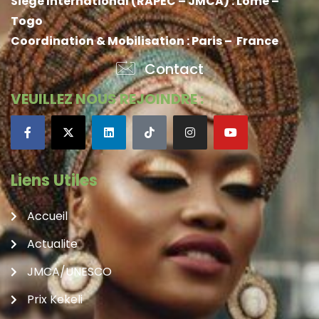
Siege International (RAPEC – JMCA) : Lome –
Togo
Coordination & Mobilisation : Paris – France
Contact
VEUILLEZ NOUS REJOINDRE :
Liens Utiles
Accueil
Actualite
JMCA/UNESCO
Prix Kekeli